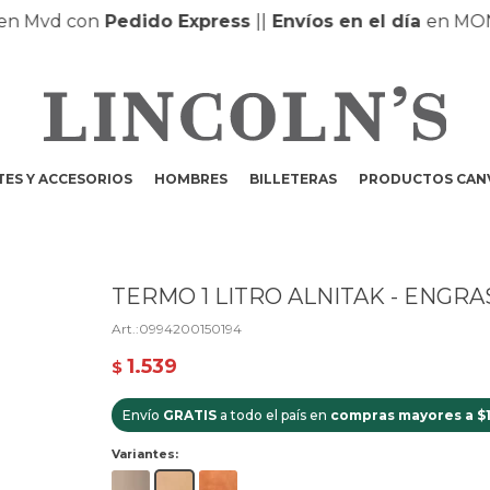
Mvd con
Pedido Express
|
|
Envíos en el día
en MONTE
ES Y ACCESORIOS
HOMBRES
BILLETERAS
PRODUCTOS CAN
TERMO 1 LITRO ALNITAK - ENGR
0994200150194
1.539
$
Envío
GRATIS
a todo el país en
compras mayores a $
Variantes: