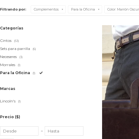
Filtrando por:
Complementos
Para la Oficina
Color:
Marrón Oscur
Categorías
Cintos
(53)
Sets para parrilla
(6)
Neceseres
(3)
Morrales
(1)
Para la Oficina
(1)
Marcas
Lincoln's
(1)
Precio
($)