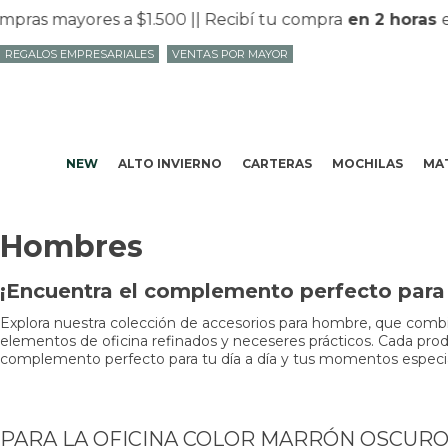
as mayores a $1.500 |
| Recibí tu compra
en 2 horas
en
REGALOS EMPRESARIALES
VENTAS POR MAYOR
NEW
ALTO INVIERNO
CARTERAS
MOCHILAS
MAT
Hombres
¡Encuentra el complemento perfecto para t
Explora nuestra colección de accesorios para hombre, que combin
elementos de oficina refinados y neceseres prácticos. Cada produc
complemento perfecto para tu día a día y tus momentos especiale
PARA LA OFICINA COLOR MARRÓN OSCUR