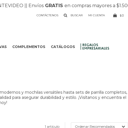
VIDEO |
| Envíos
GRATIS
en compras mayores a $1.500 |
CONTÁCTENOS
0
$
VAS
COMPLEMENTOS
CATÁLOGOS
.
odernos y mochilas versátiles hasta sets de parrilla completos,
dad para asegurar durabilidad y estilo. ¡Visítanos y encuentra el
hoy!
1 artículo
Recomendados