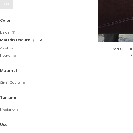
OK
Color
Beige
(3)
Marrón Oscuro
(1)
Azul
(3)
SOBRE EJE
Negro
(3)
Material
Símil Cuero
(1)
Tamaño
Mediano
(1)
Uso