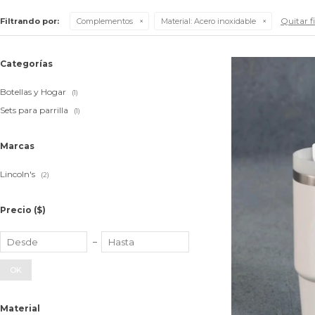
Quitar fi
Filtrando por:
Complementos
Material:
Acero inoxidable
Categorías
Botellas y Hogar
(1)
Sets para parrilla
(1)
Marcas
Lincoln's
(2)
Precio
($)
OK
Material