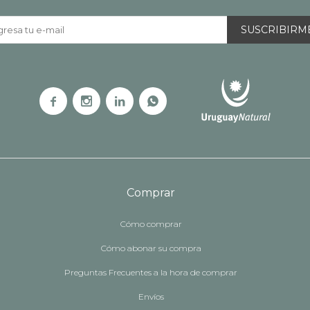
SUSCRIBIRM




Comprar
Cómo comprar
Cómo abonar su compra
Preguntas Frecuentes a la hora de comprar
Envíos