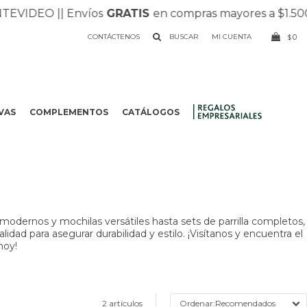
VIDEO |
| Envíos
GRATIS
en compras mayores a $1.500 |
CONTÁCTENOS
0
$
VAS
COMPLEMENTOS
CATÁLOGOS
.
odernos y mochilas versátiles hasta sets de parrilla completos,
dad para asegurar durabilidad y estilo. ¡Visítanos y encuentra el
hoy!
2 artículos
Recomendados