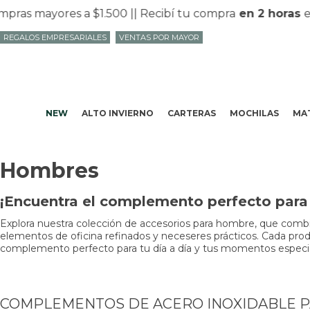
as mayores a $1.500 |
| Recibí tu compra
en 2 horas
en 
REGALOS EMPRESARIALES
VENTAS POR MAYOR
NEW
ALTO INVIERNO
CARTERAS
MOCHILAS
MAT
Hombres
¡Encuentra el complemento perfecto para t
Explora nuestra colección de accesorios para hombre, que combin
elementos de oficina refinados y neceseres prácticos. Cada produc
complemento perfecto para tu día a día y tus momentos especiale
COMPLEMENTOS DE ACERO INOXIDABLE 