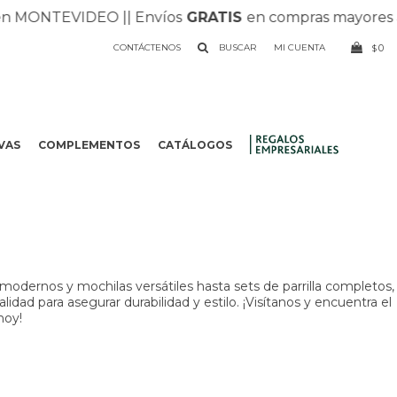
 MONTEVIDEO |
| Envíos
GRATIS
en compras mayores a $
CONTÁCTENOS
0
$
VAS
COMPLEMENTOS
CATÁLOGOS
.
odernos y mochilas versátiles hasta sets de parrilla completos,
dad para asegurar durabilidad y estilo. ¡Visítanos y encuentra el
hoy!