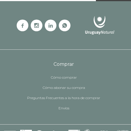




Comprar
Cómo comprar
Cómo abonar su compra
Preguntas Frecuentes a la hora de comprar
Envíos