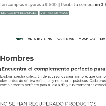
en compras mayores a $1.500 |
| Recibí tu compra
en 2 h
REGALOS EMPRESARIALES
VENTAS POR MAYOR
NEW
ALTO INVIERNO
CARTERAS
MOCHILAS
MAT
Hombres
¡Encuentra el complemento perfecto para t
Explora nuestra colección de accesorios para hombre, que combin
elementos de oficina refinados y neceseres prácticos. Cada produc
complemento perfecto para tu día a día y tus momentos especiale
NO SE HAN RECUPERADO PRODUCTOS