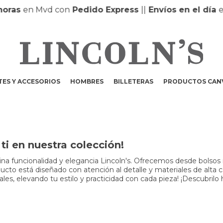
oras
en Mvd con
Pedido Express
|
|
Envíos en el día
en
ES Y ACCESORIOS
HOMBRES
BILLETERAS
PRODUCTOS CAN
i en nuestra colección!
a funcionalidad y elegancia Lincoln's. Ofrecemos desde bolsos m
to está diseñado con atención al detalle y materiales de alta cali
s, elevando tu estilo y practicidad con cada pieza! ¡Descubrilo 