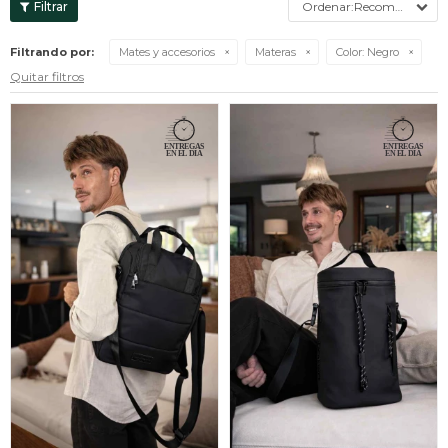
Recomendados
Filtrando por:
Mates y accesorios
Materas
Color:
Negro
Quitar filtros