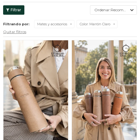
Recomendados
Filtrando por:
Mates y accesorios
Color:
Marrón Claro
Quitar filtros