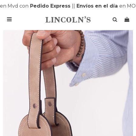
n Mvd con
Pedido Express
|
|
Envíos en el día
en MON
