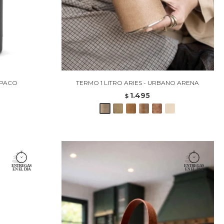
OPACO
TERMO 1 LITRO ARIES - URBANO ARENA
1.495
$