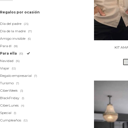
Regalos por ocasión
Día del padre
(25)
Día de la madre
(17)
Amigo invisible
(6)
Para él
(18)
KIT AM
Para ella
(10)
Navidad
(16)
Viajar
(12)
Regalo empresarial
(7)
Turismo
(7)
CiberWeek
(3)
BlackFriday
(1)
CiberLunes
(4)
Special
(1)
Cumpleaños
(12)