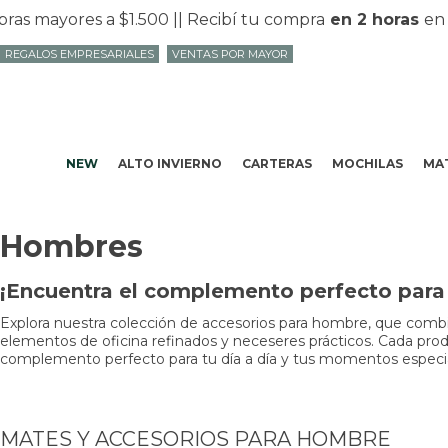
yores a $1.500 |
| Recibí tu compra
en 2 horas
en Mvd 
REGALOS EMPRESARIALES
VENTAS POR MAYOR
NEW
ALTO INVIERNO
CARTERAS
MOCHILAS
MAT
Hombres
¡Encuentra el complemento perfecto para t
Explora nuestra colección de accesorios para hombre, que combin
elementos de oficina refinados y neceseres prácticos. Cada produc
complemento perfecto para tu día a día y tus momentos especiale
MATES Y ACCESORIOS PARA HOMBRE