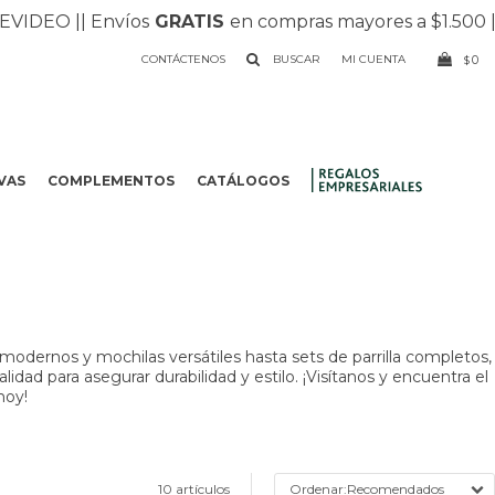
O |
| Envíos
GRATIS
en compras mayores a $1.500 |
| Reci
CONTÁCTENOS
0
$
VAS
COMPLEMENTOS
CATÁLOGOS
.
odernos y mochilas versátiles hasta sets de parrilla completos,
dad para asegurar durabilidad y estilo. ¡Visítanos y encuentra el
hoy!
10 artículos
Recomendados