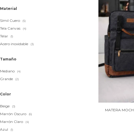
Material
Símil Cuero
(5)
Tela Canvas
(4)
Telar
(1)
Acero inoxidable
(3)
Tamaño
Mediano
(4)
Grande
(2)
Color
Beige
(3)
MATERA MOCHI
Marrón Oscuro
(6)
Marrón Claro
(4)
Azul
(1)