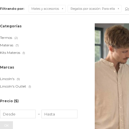
Qu
Filtrando por:
Mates y accesorios
Regalos por ocasión:
Para ella
Categorías
Termos
(2)
Materas
(7)
Kits Materos
(1)
Marcas
Lincoln's
(9)
Lincoln's Outlet
(1)
Precio
($)
OK