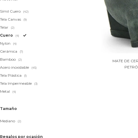
Símil Cuero
(42)
Tela Canvas
(9)
Telar
(2)
Cuero
(4)
Nylon
(4)
Cerámica
(7)
Bamboo
(2)
MATE DE CER
PETRÓ
Acero inoxidable
(45)
Tela Plástica
(1)
Tela Impermeable
(3)
Metal
(4)
Tamaño
Mediano
(2)
Regalos por ocasión