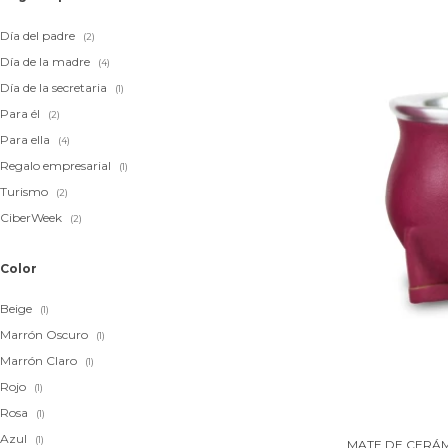
Día del padre
(2)
Día de la madre
(4)
Día de la secretaria
(1)
Para él
(2)
Para ella
(4)
Regalo empresarial
(1)
Turismo
(2)
CiberWeek
(2)
Color
Beige
(1)
Marrón Oscuro
(1)
Marrón Claro
(1)
Rojo
(1)
Rosa
(1)
Azul
(1)
MATE DE CERÁM