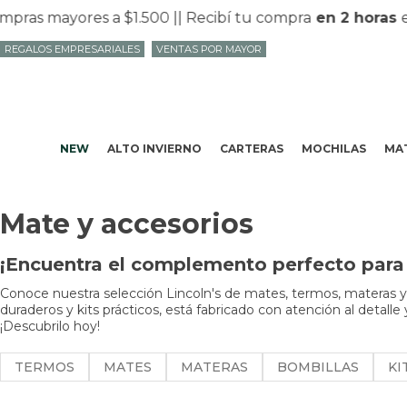
as mayores a $1.500 |
| Recibí tu compra
en 2 horas
en 
REGALOS EMPRESARIALES
VENTAS POR MAYOR
NEW
ALTO INVIERNO
CARTERAS
MOCHILAS
MAT
Mate y accesorios
¡Encuentra el complemento perfecto para t
Conoce nuestra selección Lincoln's de mates, termos, materas y 
duraderos y kits prácticos, está fabricado con atención al detal
¡Descubrilo hoy!
TERMOS
MATES
MATERAS
BOMBILLAS
KI