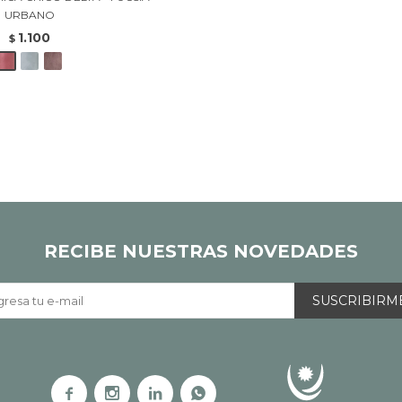
URBANO
1.100
$
RECIBE NUESTRAS NOVEDADES
SUSCRIBIRM



