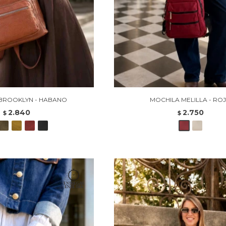
BROOKLYN - HABANO
MOCHILA MELILLA - RO
2.840
2.750
$
$