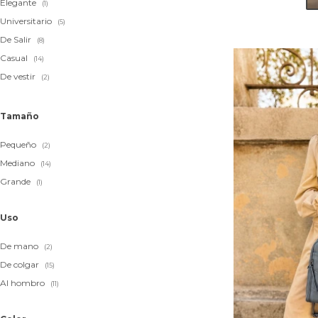
Elegante
(1)
Universitario
(5)
De Salir
(8)
Casual
(14)
De vestir
(2)
Tamaño
Pequeño
(2)
Mediano
(14)
Grande
(1)
Uso
De mano
(2)
De colgar
(15)
Al hombro
(11)