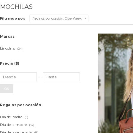
MOCHILAS
Filtrando por:
Regalos por ocasión:
CiberWeek
Marcas
Lincoln's
(24)
Precio
($)
OK
Regalos por ocasión
Día del padre
(11)
Día de la madre
(47)
Día de la secretaria
(15)