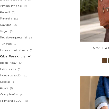
Amigo invisible
(16)
Para él
(12)
Para ella
(50)
Navidad
(36)
Viajar
(8)
Regalo empresarial
(14)
Turismo
(3)
MOCHILA 
Comienzo de Clases
(7)
CiberWeek
(24)
BlackFriday
(12)
CiberLunes
(12)
Nueva colección
(2)
Special
(1)
Reyes
(2)
Cumpleaños
(5)
Primavera 2024
(5)