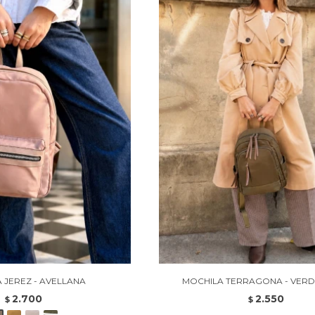
 JEREZ - AVELLANA
MOCHILA TERRAGONA - VERD
2.700
2.550
$
$