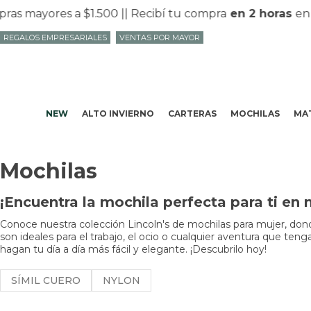
res a $1.500 |
| Recibí tu compra
en 2 horas
en Mvd co
REGALOS EMPRESARIALES
VENTAS POR MAYOR
NEW
ALTO INVIERNO
CARTERAS
MOCHILAS
MAT
Mochilas
¡Encuentra la mochila perfecta para ti en 
Conoce nuestra colección Lincoln's de mochilas para mujer, donde
son ideales para el trabajo, el ocio o cualquier aventura que t
hagan tu día a día más fácil y elegante. ¡Descubrilo hoy!
SÍMIL CUERO
NYLON