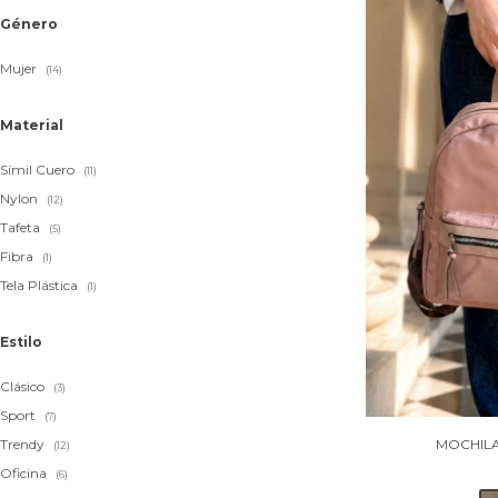
Género
Mujer
(14)
Material
Símil Cuero
(11)
Nylon
(12)
Tafeta
(5)
Fibra
(1)
Tela Plástica
(1)
Estilo
Clásico
(3)
Sport
(7)
MOCHILA
Trendy
(12)
Oficina
(6)