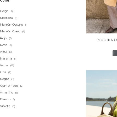
Color
Beige
(6)
Mostaza
(1)
Marrón Oscuro
(1)
Marrón Claro
(6)
Rojo
(9)
MOCHILA CU
Rosa
(6)
Azul
(5)
Naranja
(1)
Verde
(12)
Gris
(2)
Negro
(9)
Combinado
(2)
Amarillo
(3)
Blanco
(1)
Violeta
(3)