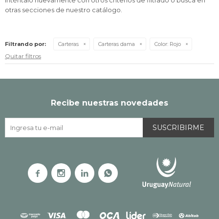
Inténtalo nuevamente con otros criterios de filtrado o busca en
otras secciones de nuestro catálogo.
Filtrando por:
Carteras
Carteras dama
Color:
Rojo
Quitar filtros
Recibe nuestras novedades
SUSCRIBIRME



