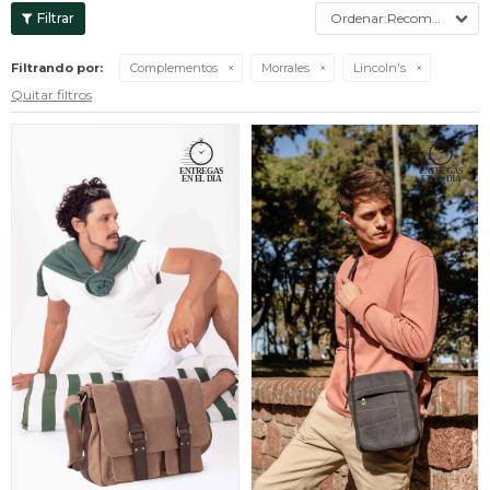
Recomendados
Filtrando por:
Complementos
Morrales
Lincoln's
Quitar filtros