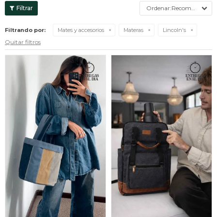
Recomendados
Filtrando por:
Mates y accesorios
Materas
Lincoln's
Quitar filtros