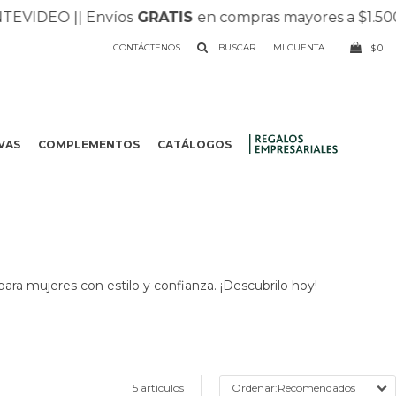
IDEO |
| Envíos
GRATIS
en compras mayores a $1.500 |
|
CONTÁCTENOS
0
$
VAS
COMPLEMENTOS
CATÁLOGOS
.
para mujeres con estilo y confianza. ¡Descubrilo hoy!
5 artículos
Recomendados