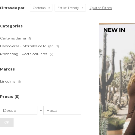
Quitar filtros
Filtrando por:
Carteras
Estilo:
Trendy
Categorías
Carteras dama
(1)
Bandoleras - Morrales de Mujer
(2)
Phonebag - Porta celulares
(2)
Marcas
Lincoln's
(5)
Precio
($)
OK