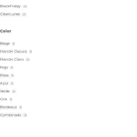
BlackFriday
(2)
CiberLunes
(2)
Color
Beige
(1)
Marrón Oscuro
(1)
Marrón Claro
(2)
Rojo
(1)
Rosa
(1)
Azul
(1)
Verde
(2)
Gris
(1)
Bordeaux
(1)
Combinado
(3)