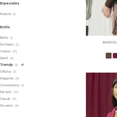
Especiales
Nuevos
(1)
Estilo
Boho
(1)
BANDOLE
De Fiesta
(2)
Clásico
(27)
Sport
(11)
Trendy
(5)
Oficina
(7)
Elegante
(13)
Universitario
(3)
De Salir
(24)
Casual
(37)
De vestir
(10)