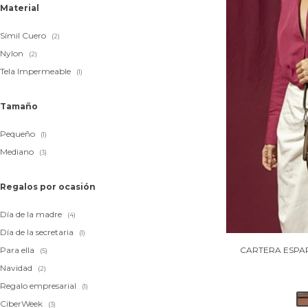
Material
Símil Cuero
(2)
Nylon
(2)
Tela Impermeable
(1)
Tamaño
Pequeño
(1)
Mediano
(3)
Regalos por ocasión
Día de la madre
(4)
Día de la secretaria
(1)
CARTERA ESPAR
Para ella
(5)
Navidad
(2)
Regalo empresarial
(1)
CiberWeek
(3)