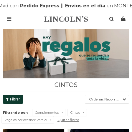
d con
Pedido Express
|
|
Envíos en el día
en MONTEVI

CINTOS
Recomendados
Filtrando por:
Complementos
Cintos
Quitar filtros
Regalos por ocasión:
Para él