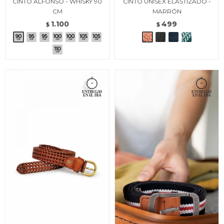
CINTO ALFONSO - WHISKY 90
CINTO UNISEX ELASTIZADO -
CM
MARRÓN
1.100
499
$
$