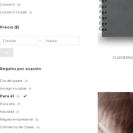
Lincoln's
(8)
Lincoln's Outlet
(1)
Precio
($)
OK
CUADERNO
Regalos por ocasión
Día del padre
(3)
Amigo invisible
(1)
Para él
(9)
Para ella
(7)
Navidad
(1)
Regalo empresarial
(5)
Comienzo de Clases
(4)