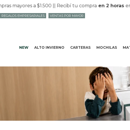
ayores a $1.500 |
| Recibí tu compra
en 2 horas
en Mvd
REGALOS EMPRESARIALES
VENTAS POR MAYOR
NEW
ALTO INVIERNO
CARTERAS
MOCHILAS
MAT