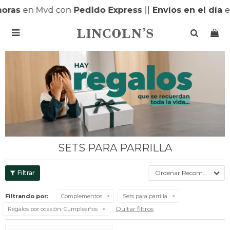
oras
en Mvd con
Pedido Express
|
|
Envíos en el día
e

SETS PARA PARRILLA
Recomendados
Filtrando por:
Complementos
Sets para parrilla
Quitar filtros
Regalos por ocasión:
Cumpleaños