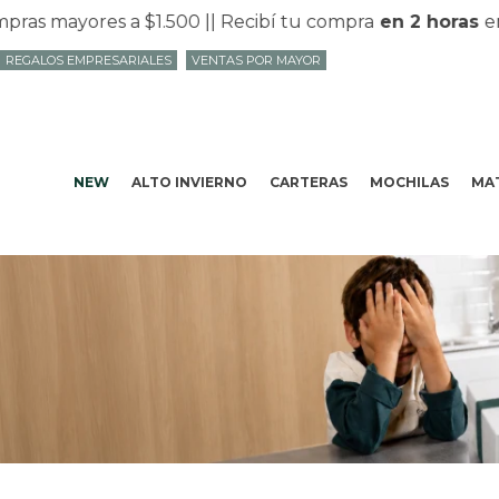
 mayores a $1.500 |
| Recibí tu compra
en 2 horas
en Mv
REGALOS EMPRESARIALES
VENTAS POR MAYOR
NEW
ALTO INVIERNO
CARTERAS
MOCHILAS
MAT