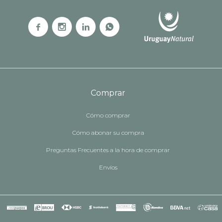




Comprar
Cómo comprar
Cómo abonar su compra
Preguntas Frecuentes a la hora de comprar
Envíos