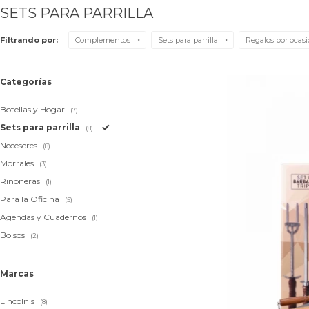
SETS PARA PARRILLA
Filtrando por:
Complementos
Sets para parrilla
Regalos por ocasi
Categorías
Botellas y Hogar
(7)
Sets para parrilla
(8)
Neceseres
(8)
Morrales
(3)
Riñoneras
(1)
Para la Oficina
(5)
Agendas y Cuadernos
(1)
Bolsos
(2)
Marcas
Lincoln's
(8)