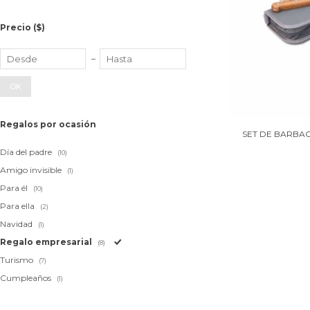
Precio
($)
OK
Regalos por ocasión
SET DE BARBAC
Día del padre
(10)
Amigo invisible
(1)
Para él
(10)
Para ella
(2)
Navidad
(1)
Regalo empresarial
(8)
Turismo
(7)
Cumpleaños
(1)