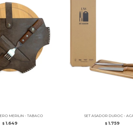
LERO MERILIN - TABACO
SET ASADOR DUROC - AC
1.649
1.759
$
$