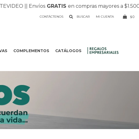
DEO |
| Envíos
GRATIS
en compras mayores a $1.500 |
| R
CONTÁCTENOS
0
$
VAS
COMPLEMENTOS
CATÁLOGOS
.