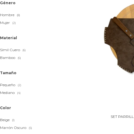
Género
Hombre
(8)
Mujer
(2)
Material
Símil Cuero
(6)
Bamboo
(6)
Tamaño
Pequeño
(2)
Mediano
(4)
Color
SET PARRIL
Beige
(1)
Marrón Oscuro
(5)