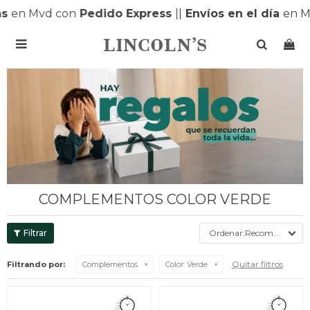
 Mvd con
Pedido Express
|
|
Envíos en el día
en MONT

COMPLEMENTOS COLOR VERDE
Recomendados
Quitar filtros
Filtrando por:
Complementos
Color:
Verde