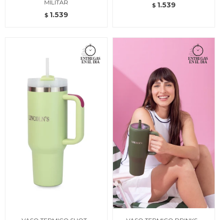
MILITAR
1.539
$
1.539
$