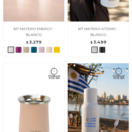
KIT MATERO ENERGY -
KIT MATERO ATOMIC -
BLANCO
BLANCO
3.279
3.499
$
$