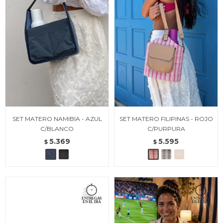
SET MATERO NAMIBIA - AZUL
SET MATERO FILIPINAS - ROJO
C/BLANCO
C/PURPURA
5.369
5.595
$
$