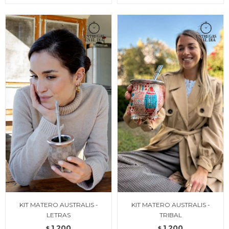
KIT MATERO AUSTRALIS -
KIT MATERO AUSTRALIS -
LETRAS
TRIBAL
1.200
1.200
$
$