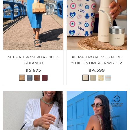
SET MATERO SERBIA - NUEZ
KIT MATERO VELVET - NUDE
C/BLANCO
*EDICION LIMITADA WISHES*
5.675
4.599
$
$