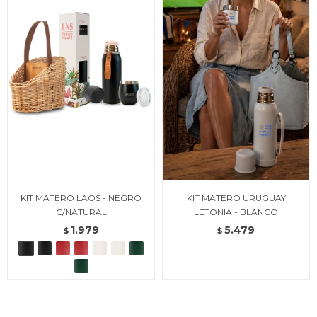
KIT MATERO LAOS - NEGRO
KIT MATERO URUGUAY
C/NATURAL
LETONIA - BLANCO
1.979
5.479
$
$