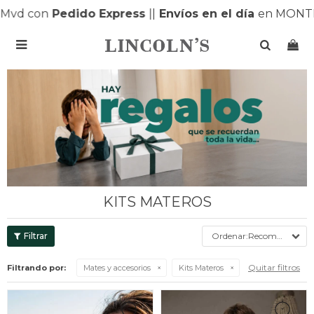
con
Pedido Express
|
|
Envíos en el día
en MONTEVIDE

KITS MATEROS
Recomendados
Quitar filtros
Filtrando por:
Mates y accesorios
Kits Materos