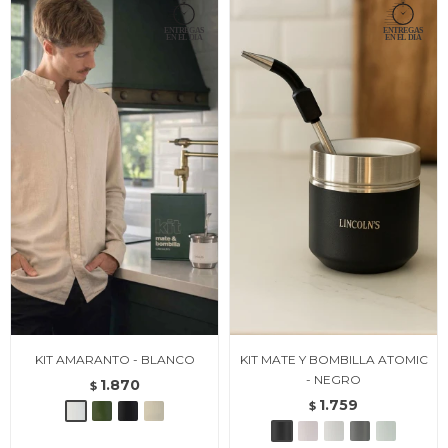
KIT AMARANTO - BLANCO
KIT MATE Y BOMBILLA ATOMIC
- NEGRO
1.870
$
1.759
$