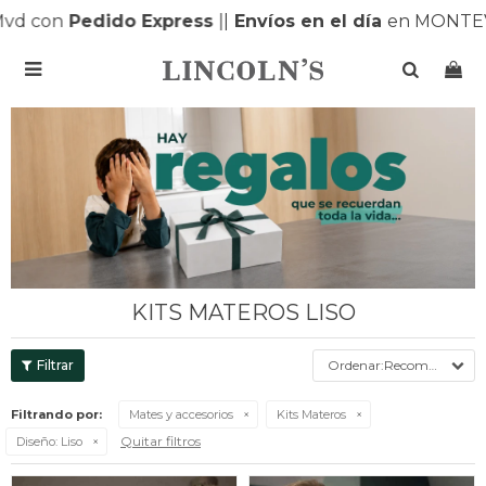
d con
Pedido Express
|
|
Envíos en el día
en MONTEVI

KITS MATEROS LISO
Recomendados
Filtrando por:
Mates y accesorios
Kits Materos
Quitar filtros
Diseño:
Liso