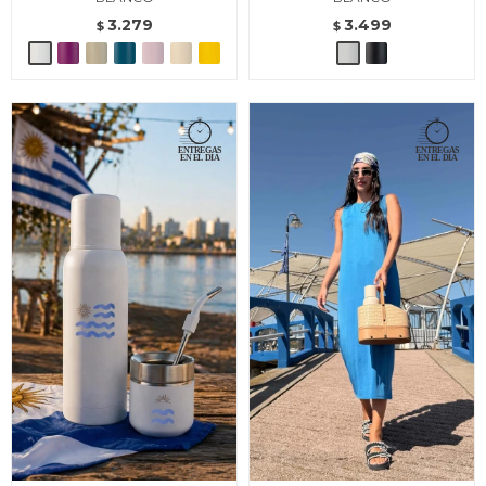
3.279
3.499
$
$