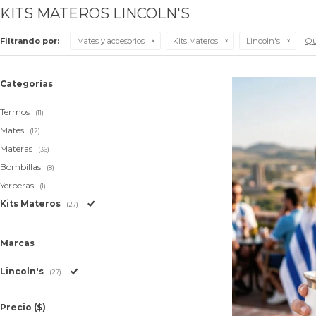
KITS MATEROS LINCOLN'S
Qui
Filtrando por:
Mates y accesorios
Kits Materos
Lincoln's
Categorías
Termos
(11)
Mates
(12)
Materas
(36)
Bombillas
(8)
Yerberas
(1)
Kits Materos
(27)
Marcas
Lincoln's
(27)
Precio
($)