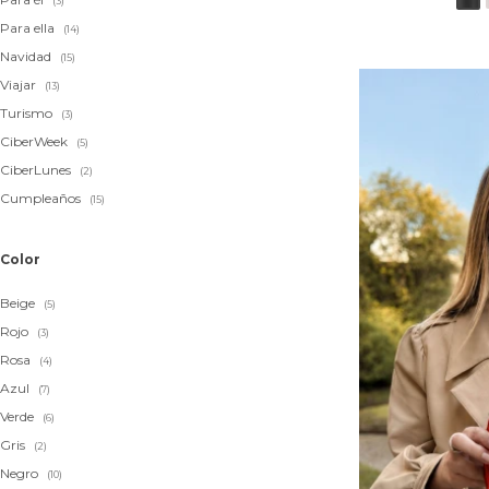
(3)
Para ella
(14)
Navidad
(15)
Viajar
(13)
Turismo
(3)
CiberWeek
(5)
CiberLunes
(2)
Cumpleaños
(15)
Color
Beige
(5)
Rojo
(3)
Rosa
(4)
Azul
(7)
Verde
(6)
Gris
(2)
Negro
(10)