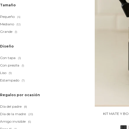
Tamaño
Pequeño
(4)
Mediano
(12)
Grande
(1)
Diseño
Con tapa
(3)
Con presilla
(1)
Liso
(9)
Estampado
(7)
Regalos por ocasión
Día del padre
(8)
KIT MATE Y B
Día de la madre
(20)
Amigo invisible
(6)
Para él