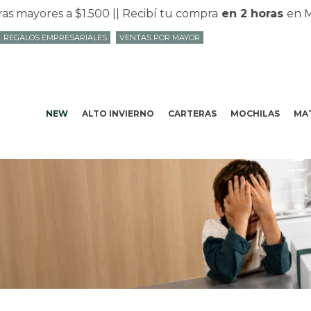
res a $1.500 |
| Recibí tu compra
en 2 horas
en Mvd co
REGALOS EMPRESARIALES
VENTAS POR MAYOR
NEW
ALTO INVIERNO
CARTERAS
MOCHILAS
MAT