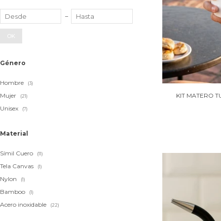
OK
Género
Hombre
(3)
Mujer
KIT MATERO T
(21)
Unisex
(7)
Material
Símil Cuero
(11)
Tela Canvas
(1)
Nylon
(1)
Bamboo
(1)
Acero inoxidable
(22)