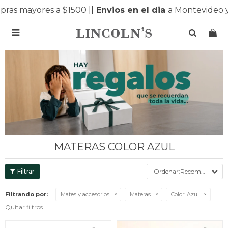
s mayores a $1500 |
|
Envios en el dia
a Montevideo y M

MATERAS COLOR AZUL
Recomendados
Filtrando por:
Mates y accesorios
Materas
Color:
Azul
Quitar filtros