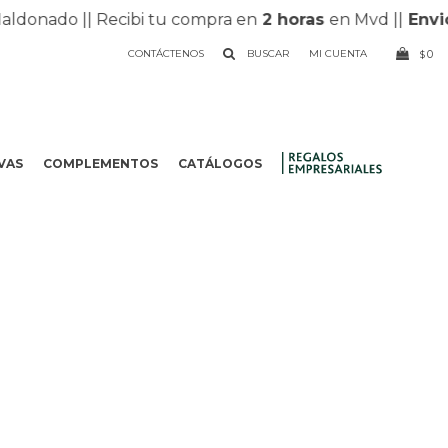
onado |
| Recibi tu compra en
2 horas
en Mvd |
|
Envios 
CONTÁCTENOS
0
$
VAS
COMPLEMENTOS
CATÁLOGOS
.