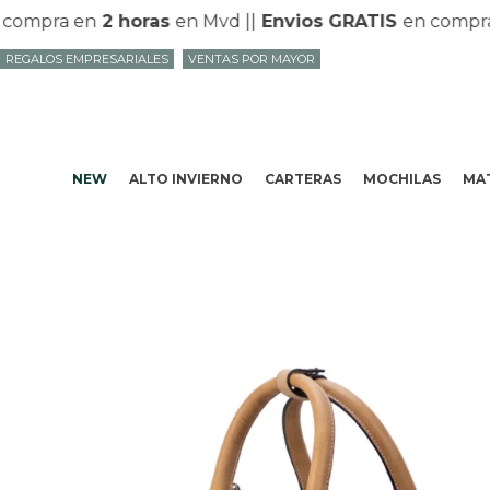
ompra en
2 horas
en Mvd |
|
Envios GRATIS
en compras m
REGALOS EMPRESARIALES
VENTAS POR MAYOR
NEW
ALTO INVIERNO
CARTERAS
MOCHILAS
MAT