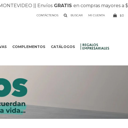
IDEO |
| Envíos
GRATIS
en compras mayores a $1.500 |
|
CONTÁCTENOS
0
$
VAS
COMPLEMENTOS
CATÁLOGOS
.