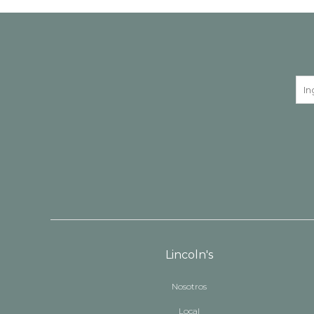
Lincoln's
Nosotros
Local