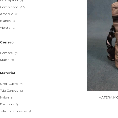
Estampado
(4)
Combinado
(20)
Amarillo
(2)
Blanco
(3)
Violeta
(3)
Género
Hombre
(7)
Mujer
(10)
Material
Símil Cuero
(7)
Tela Canvas
(5)
Nylon
MATERA MO
(1)
Bamboo
(1)
Tela Impermeable
(1)