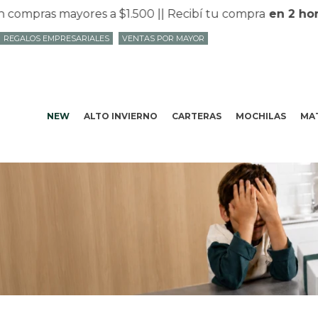
s mayores a $1.500 |
| Recibí tu compra
en 2 horas
en 
REGALOS EMPRESARIALES
VENTAS POR MAYOR
NEW
ALTO INVIERNO
CARTERAS
MOCHILAS
MAT