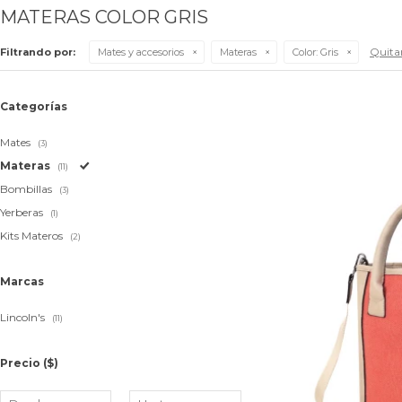
MATERAS COLOR GRIS
Quitar
Filtrando por:
Mates y accesorios
Materas
Color:
Gris
Categorías
Mates
(3)
Materas
(11)
Bombillas
(3)
Yerberas
(1)
Kits Materos
(2)
Marcas
Lincoln's
(11)
Precio
($)