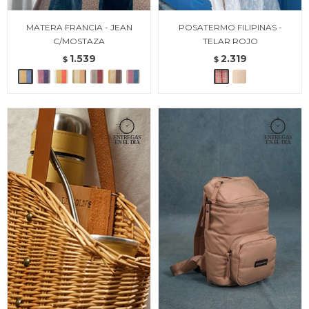
MATERA FRANCIA - JEAN
POSATERMO FILIPINAS -
C/MOSTAZA
TELAR ROJO
1.539
2.319
$
$