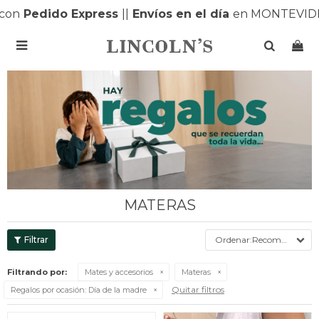
Pedido Express
|
|
Envíos en el día
en MONTEVIDEO 

MATERAS
Recomendados
Filtrando por:
Mates y accesorios
Materas
Quitar filtros
Regalos por ocasión:
Día de la madre