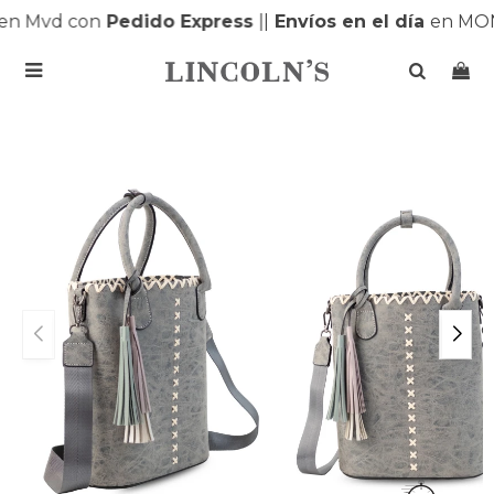
n Mvd con
Pedido Express
|
|
Envíos en el día
en MON
