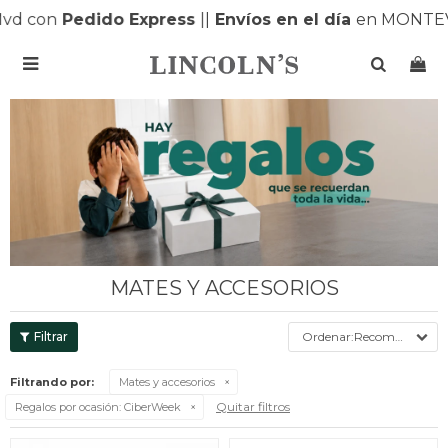
 con
Pedido Express
|
|
Envíos en el día
en MONTEVID

MATES Y ACCESORIOS
Recomendados
Filtrando por:
Mates y accesorios
Quitar filtros
Regalos por ocasión:
CiberWeek