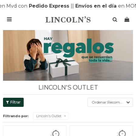
 Mvd con
Pedido Express
|
|
Envíos en el día
en MONT

LINCOLN'S OUTLET
Recomendados
Filtrando por:
Lincoln's Outlet