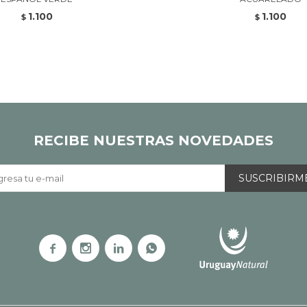
1.100
1.100
$
$
RECIBE NUESTRAS NOVEDADES
SUSCRIBIRM



