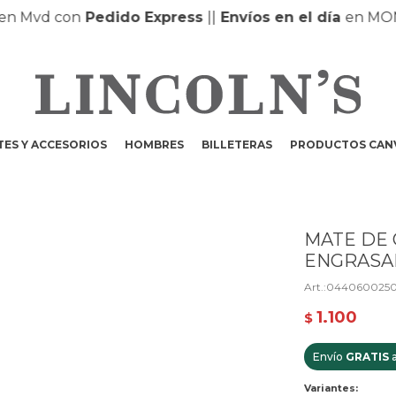
Mvd con
Pedido Express
|
|
Envíos en el día
en MONTE
ES Y ACCESORIOS
HOMBRES
BILLETERAS
PRODUCTOS CAN
MATE DE 
ENGRASA
0440600250
1.100
$
Envío
GRATIS
a
Variantes: