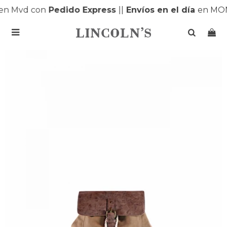
n Mvd con
Pedido Express
|
|
Envíos en el día
en MONT
