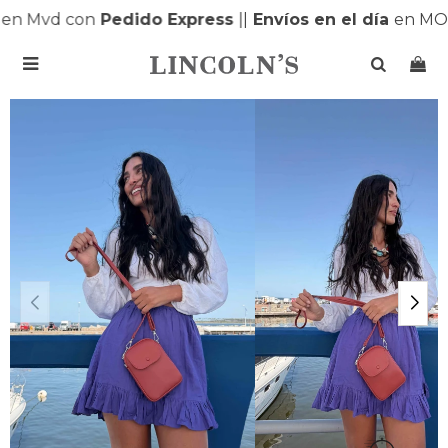
n Mvd con
Pedido Express
|
|
Envíos en el día
en MON
