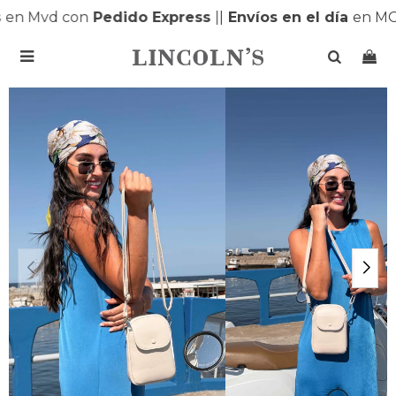
en Mvd con
Pedido Express
|
|
Envíos en el día
en MO
