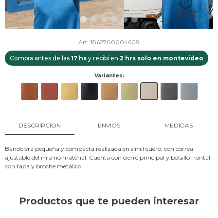
1862700004608
Compra antes de las
17 hs
y recibí en
2 hrs solo en montevideo
Variantes:
DESCRIPCION
ENVIOS
MEDIDAS
Bandolera pequeña y compacta realizada en símil cuero, con correa
ajustable del mismo material. Cuenta con cierre principal y bolsillo frontal
con tapa y broche metálico.
Productos que te pueden interesar