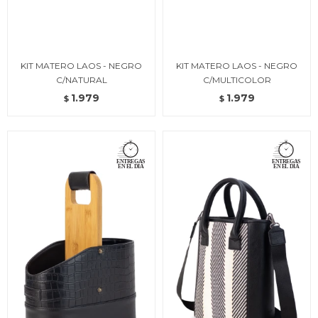
KIT MATERO LAOS - NEGRO
KIT MATERO LAOS - NEGRO
C/NATURAL
C/MULTICOLOR
1.979
1.979
$
$