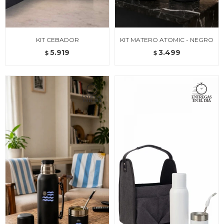
KIT CEBADOR
KIT MATERO ATOMIC - NEGRO
5.919
3.499
$
$