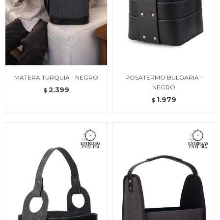
MATERA TURQUIA - NEGRO
POSATERMO BULGARIA -
NEGRO
2.399
$
1.979
$