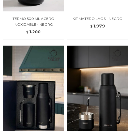
TERMO 500 ML ACERO
KIT MATERO LAOS - NEGRO
INOXIDABLE - NEGRO
1.979
$
1.200
$