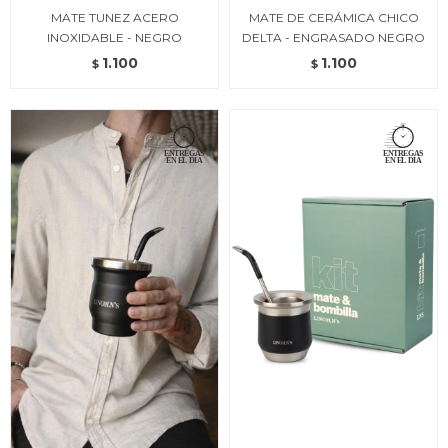
MATE TUNEZ ACERO
MATE DE CERÁMICA CHICO
INOXIDABLE - NEGRO
DELTA - ENGRASADO NEGRO
1.100
1.100
$
$