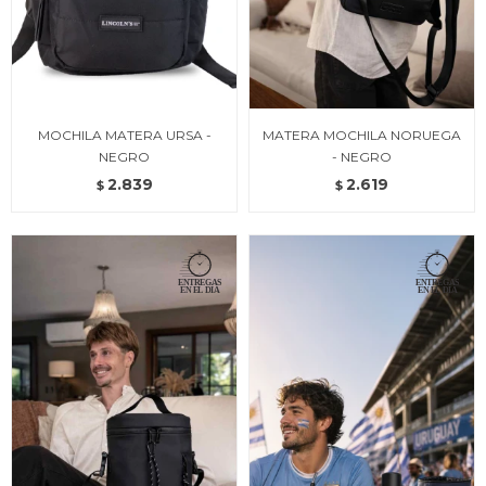
MOCHILA MATERA URSA -
MATERA MOCHILA NORUEGA
NEGRO
- NEGRO
2.839
2.619
$
$