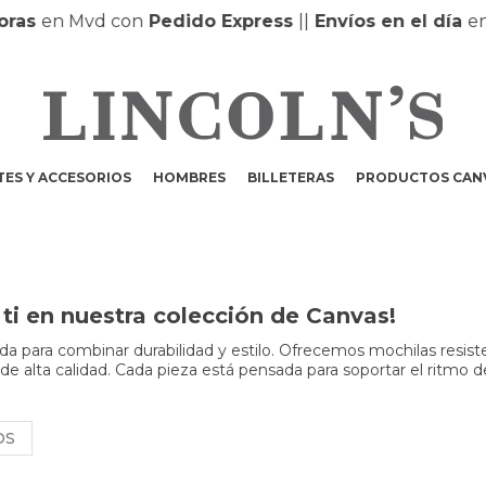
s
en Mvd con
Pedido Express
|
|
Envíos en el día
en MO
ES Y ACCESORIOS
HOMBRES
BILLETERAS
PRODUCTOS CAN
ti en nuestra colección de Canvas!
a para combinar durabilidad y estilo. Ofrecemos mochilas resist
 de alta calidad. Cada pieza está pensada para soportar el ritmo d
OS