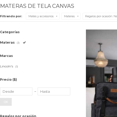
MATERAS DE TELA CANVAS
Filtrando por:
Mates y accesorios
Materas
Regalos por ocasión:
Na
Categorías
Materas
(3)
Marcas
Lincoln's
(3)
Precio
($)
OK
Regalos por ocasión