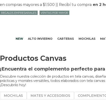
ompras mayores a $1.500 |
| Recibí tu compra
en 2 hora
REGALOS EMPRESARIALES
VENTAS POR MAYOR
NEW
ALTO INVIERNO
CARTERAS
MOCHILAS
MAT
Productos Canvas
¡Encuentra el complemento perfecto para 
Descubre nuestra colección de productos en tela canvas, diseñad
prácticas y morrales versátiles, todos elaborados con tela canvas
¡Descubrilo hoy!
MOCHILAS
MATES Y ACCESORIOS
COMPLEMENT