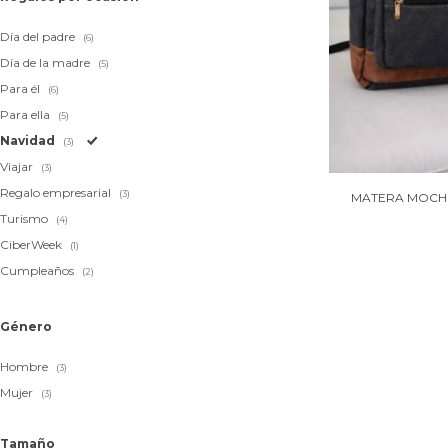
Día del padre
(6)
Día de la madre
(5)
Para él
(6)
Para ella
(5)
Navidad
(3)
Viajar
(3)
Regalo empresarial
(3)
MATERA MOCHI
Turismo
(4)
CiberWeek
(1)
Cumpleaños
(2)
Género
Hombre
(3)
Mujer
(3)
Tamaño