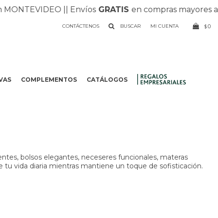
NTEVIDEO |
| Envíos
GRATIS
en compras mayores a $1.5
CONTÁCTENOS
0
$
VAS
COMPLEMENTOS
CATÁLOGOS
.
entes, bolsos elegantes, neceseres funcionales, materas
e tu vida diaria mientras mantiene un toque de sofisticación.