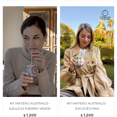
KIT MATERO AUSTRALIS -
KIT MATERO AUSTRALIS -
AZULEJO ESPAÑO VERDE
ESCOCÉS FINO
1.200
1.200
$
$