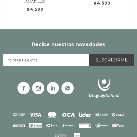
AMARILLO
4.599
$
4.599
$
Recibe nuestras novedades
SUSCRIBIRME



