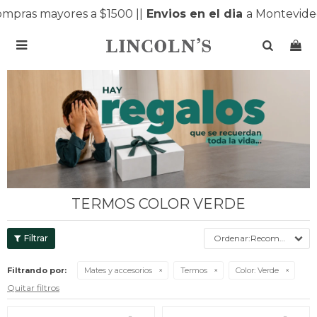
mpras mayores a $1500 |
|
Envios en el dia
a Montevideo

TERMOS COLOR VERDE
Recomendados
Filtrando por:
Mates y accesorios
Termos
Color:
Verde
Quitar filtros