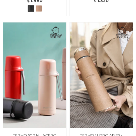
1.980
1.320
$
$
TERMO 500 ML ACERO
TERMO 1 LITRO ARIES -