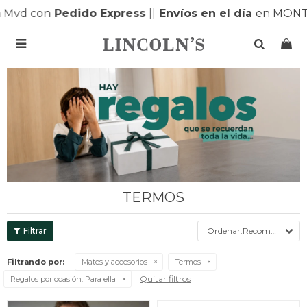
Mvd con
Pedido Express
|
|
Envíos en el día
en MONTE

TERMOS
Recomendados
Filtrando por:
Mates y accesorios
Termos
Quitar filtros
Regalos por ocasión:
Para ella