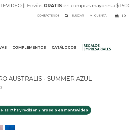
DEO |
| Envíos
GRATIS
en compras mayores a $1.500 |
| R
CONTÁCTENOS
0
$
VAS
COMPLEMENTOS
CATÁLOGOS
.
RO AUSTRALIS - SUMMER AZUL
72
e las
17 hs
y recibí en
2 hrs solo en montevideo