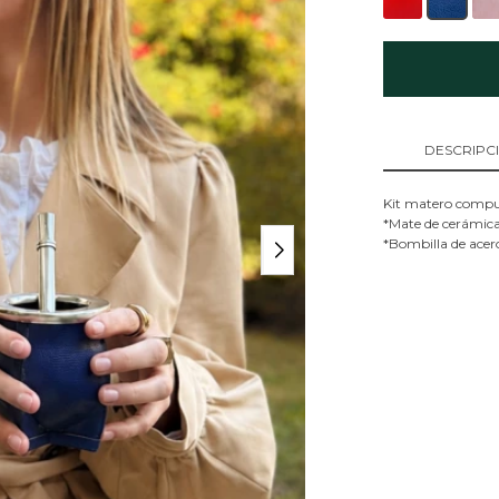
DESCRIPC
Kit matero compu
*Mate de cerámica
*Bombilla de acero