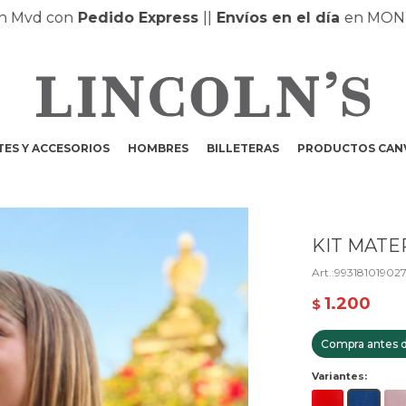
d con
Pedido Express
|
|
Envíos en el día
en MONTEVI
ES Y ACCESORIOS
HOMBRES
BILLETERAS
PRODUCTOS CAN
KIT MATE
99318101902
1.200
$
Compra antes d
Variantes: