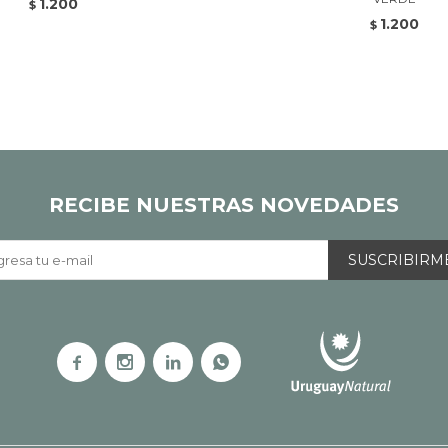
1.200
$
1.200
$
RECIBE NUESTRAS NOVEDADES
SUSCRIBIRM



