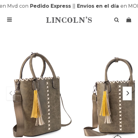
n Mvd con
Pedido Express
|
|
Envíos en el día
en MON
