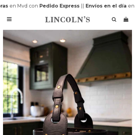
s
en Mvd con
Pedido Express
|
|
Envíos en el día
en M
