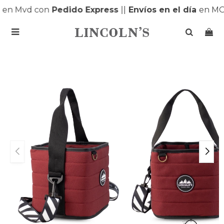
en Mvd con
Pedido Express
|
|
Envíos en el día
en MON
