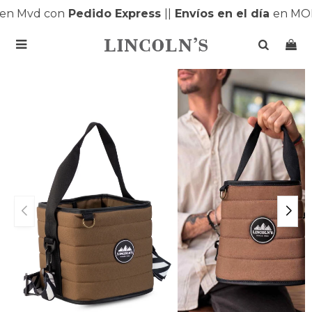
n Mvd con
Pedido Express
|
|
Envíos en el día
en MON
