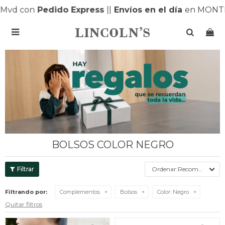
Mvd con
Pedido Express
|
|
Envíos en el día
en MONTE

BOLSOS COLOR NEGRO
Recomendados
Filtrando por:
Complementos
Bolsos
Color:
Negro
Quitar filtros