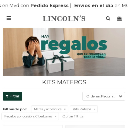
s
en Mvd con
Pedido Express
|
|
Envíos en el día
en MO

KITS MATEROS
Recomendados
Filtrando por:
Mates y accesorios
Kits Materos
Quitar filtros
Regalos por ocasión:
CiberLunes