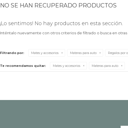
NO SE HAN RECUPERADO PRODUCTOS
¡Lo sentimos! No hay productos en esta sección.
Inténtalo nuevamente con otros criterios de filtrado o busca en otra
Filtrando por:
Mates y accesorios
Materas para auto
Regalos por o
Te recomendamos quitar:
Mates y accesorios
Materas para auto