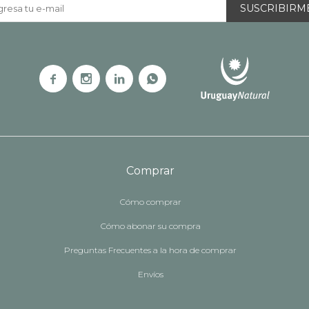
SUSCRIBIRM




Comprar
Cómo comprar
Cómo abonar su compra
Preguntas Frecuentes a la hora de comprar
Envíos