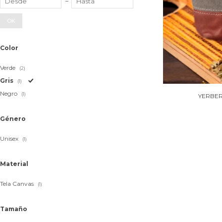
OK
Color
Verde
(2)
Gris
(1)
Negro
(1)
YERBER
Género
Unisex
(1)
Material
Tela Canvas
(1)
Tamaño