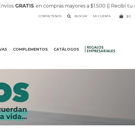
nvíos
GRATIS
en compras mayores a $1.500 |
| Recibí tu 
CONTÁCTENOS
0
$
VAS
COMPLEMENTOS
CATÁLOGOS
.