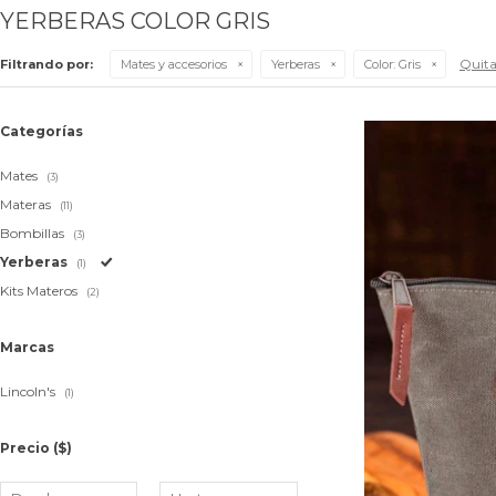
YERBERAS COLOR GRIS
Quitar
Filtrando por:
Mates y accesorios
Yerberas
Color:
Gris
Categorías
Mates
(3)
Materas
(11)
Bombillas
(3)
Yerberas
(1)
Kits Materos
(2)
Marcas
Lincoln's
(1)
Precio
($)